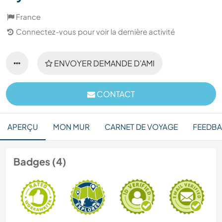
France
Connectez-vous pour voir la dernière activité
ENVOYER DEMANDE D'AMI
CONTACT
APERÇU
MON MUR
CARNET DE VOYAGE
FEEDB
Badges (4)