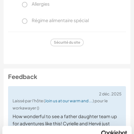
Allergies
Régime alimentaire spécial
Sécurité du site
Feedback
2 déc. 2025
Laissé par l'hôte (
Join us at our warm and ...
) pour le
workawayer ()
How wonderful to see a father daughter team up
for adventures like this! Cyrielle and Hervé just
pitched in and got things done, no complaints