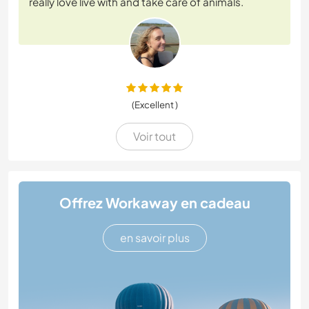
really love live with and take care of animals.
(Excellent )
Voir tout
Offrez Workaway en cadeau
en savoir plus