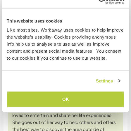
when work was a bit strenuous or dirty like going to
the dump. You will not be disappointed, just hand
them a list and it will be taken care of. they have
This website uses cookies
had some very interesting life expeirences, the
…
Like most sites, Workaway uses cookies to help improve
read more
the website’s usability. Cookies providing anonymous
info help us to analyse site use as well as improve
content and present social media features. You consent
to our cookies if you continue to use our website.
(Excellent )
Settings
11 nov. 2025
Laissé par le workawayer () pour l'hôte (
Join us at our warm
OK
and ...
)
Catherine is a wonderfully welcoming host who
loves to entertain and share her life experiences.
She goes out of her way to help others and offers
the best way to discover the area outside of