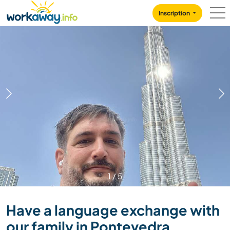
Skip to:
CONTENT
MAIN NAVIGATION
FOOTER
Inscription
1
/
5
Have a language exchange with
our family in Pontevedra,