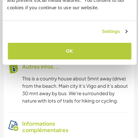
and present social media features. You consent to our
Hébergement
cookies if you continue to use our website.
I’ve a 4 room house and I could accommodate
one person on a room for her with own
bathroom. We take breakfast by 08:00. Then
Settings
lunch at 15:00 (only my oldest and I) and dinner
by 21:00 with the smaller kids also.
OK
Autres infos...
This is a country house about 5mnt away (drive)
from the beach. Main city it’s Vigo and it’s about
30 mnt away by bus. We’re surrounded by
nature with lots of trails for hiking or cycling.
Informations
complémentaires