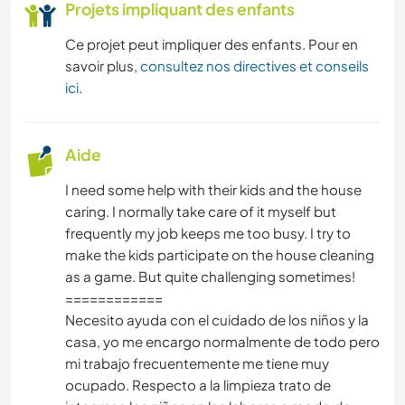
RANDONNÉE
Projets impliquant des enfants
Ce projet peut impliquer des enfants. Pour en
NATURE
savoir plus,
consultez nos directives et conseils
ici
.
MONTAGNE
SPORTS NAUTIQUES
Aide
I need some help with their kids and the house
ACTIVITÉS EN PLEIN AIR
caring. I normally take care of it myself but
frequently my job keeps me too busy. I try to
CAMPING
make the kids participate on the house cleaning
as a game. But quite challenging sometimes!
============
Necesito ayuda con el cuidado de los niños y la
casa, yo me encargo normalmente de todo pero
mi trabajo frecuentemente me tiene muy
ocupado. Respecto a la limpieza trato de