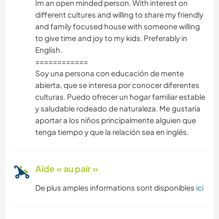
Im an open minded person. With interest on
different cultures and willing to share my friendly
ANIMAUX
and family focused house with someone willing
to give time and joy to my kids. Preferably in
VIE EN VAN
English.
============
FILMS ET TÉLÉ
Soy una persona con educación de mente
abierta, que se interesa por conocer diferentes
CULTURE
culturas. Puedo ofrecer un hogar familiar estable
y saludable rodeado de naturaleza. Me gustaría
ÉVÉNEMENTS/VIE SOCIALE
aportar a los niños principalmente alguien que
tenga tiempo y que la relación sea en inglés.
FERME
Aide « au pair »
ANIMAUX DE COMPAGNIE
De plus amples informations sont disponibles
ici
PLAGE