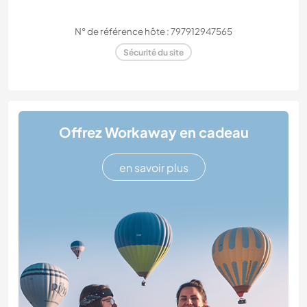
N° de référence hôte : 797912947565
Sécurité du site
Offrez Workaway en cadeau
en savoir plus