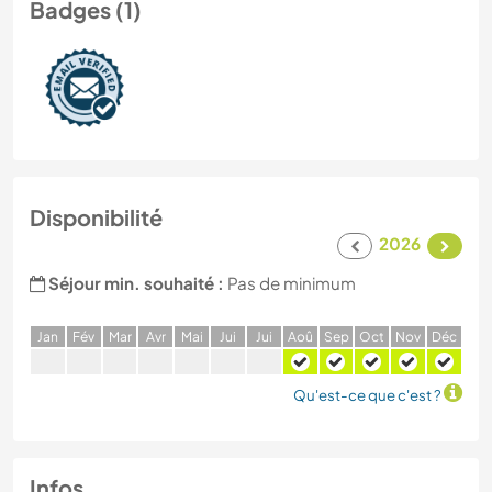
Badges (1)
Disponibilité
2026
Séjour min. souhaité :
Pas de minimum
J
an
F
év
M
ar
A
vr
M
ai
J
ui
J
ui
A
oû
S
ep
O
ct
N
ov
D
éc
Qu'est-ce que c'est ?
Infos