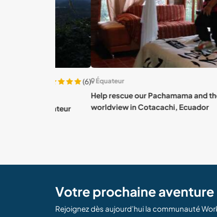
(6)
Équateur
Help rescue our Pachamama and the Kichwa
ure et
worldview in Cotacachi, Ecuador
, Equateur
Votre prochaine aventur
Rejoignez dès aujourd’hui la communauté Wor