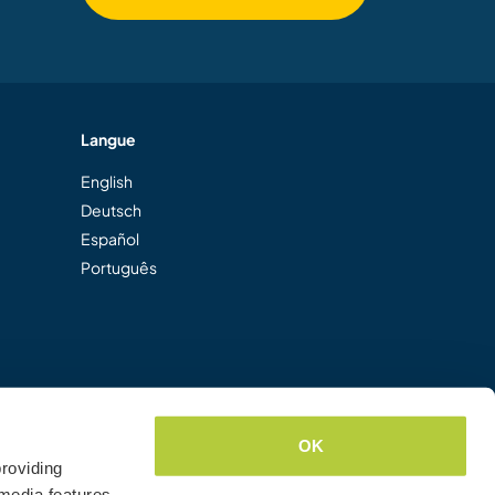
Langue
English
Deutsch
Español
Português
OK
roviding
media features.