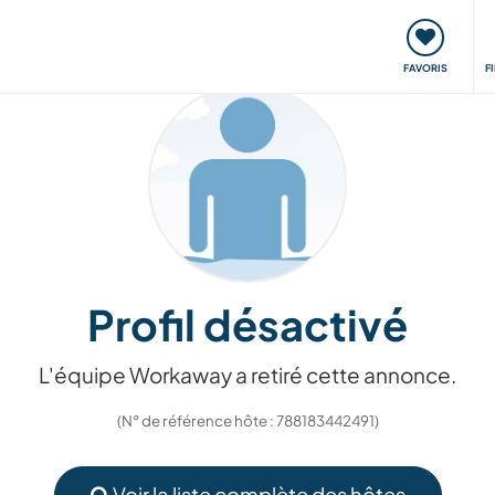
nt
Rencontres & Événements
Voyager, apprendre
FAVORIS
F
Profil désactivé
L'équipe Workaway a retiré cette annonce.
(N° de référence hôte : 788183442491)
Voir la liste complète des hôtes