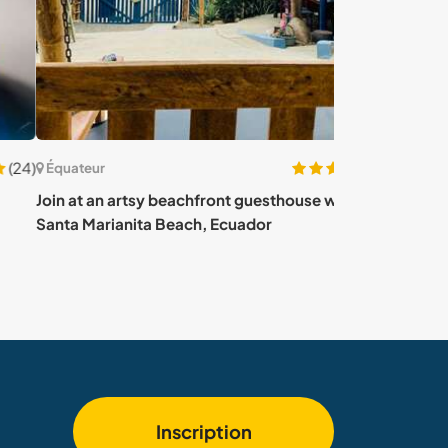
(179)
ateur
Équateur
at an artsy beachfront guesthouse with pets in
Explore stunnin
a Marianita Beach, Ecuador
Puerto Cayo, 
Inscription