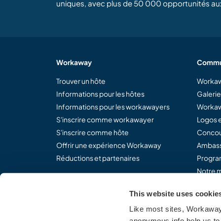
uniques, avec plus de 50 000 opportunités au
Workaway
Commu
Trouver un hôte
Workaw
Informations pour les hôtes
Galeri
Informations pour les workawayers
Workaw
S'inscrire comme workawayer
Logos e
S'inscrire comme hôte
Concou
Offrir une expérience Workaway
Ambass
Réductions et partenaires
Program
Notre m
This website uses cookie
Like most sites, Workaway 
Partagez le concept Work
anonymous info help us to 