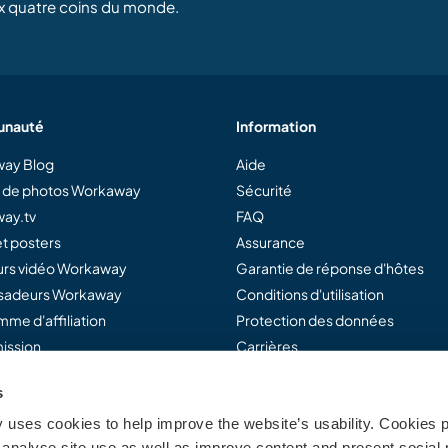
x quatre coins du monde.
nauté
Information
ay Blog
Aide
e de photos Workaway
Sécurité
ay.tv
FAQ
t posters
Assurance
rs vidéo Workaway
Garantie de réponse d'hôtes
adeurs Workaway
Conditions d'utilisation
me d'affiliation
Protection des données
ission
Carrières
s
uses cookies to help improve the website’s usability. Cookies p
away...
analyse site use as well as improve content and present social 