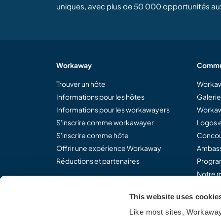
uniques, avec plus de 50 000 opportunités au
Workaway
Commu
Trouver un hôte
Workaw
Informations pour les hôtes
Galeri
Informations pour les workawayers
Workaw
S'inscrire comme workawayer
Logos e
S'inscrire comme hôte
Concou
Offrir une expérience Workaway
Ambass
Réductions et partenaires
Program
Notre m
This website uses cookie
Like most sites, Workaway 
Partagez le concept Work