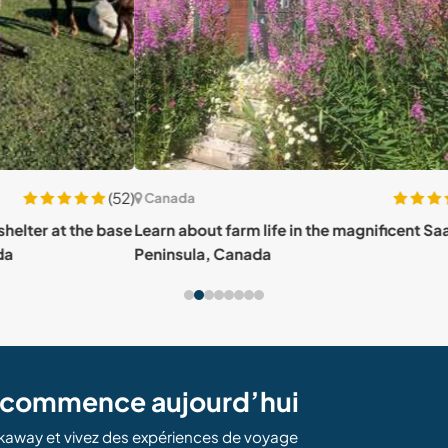
(52)
(50)
Canada
Can
e base
Learn about farm life in the magnificent Saanich
Help 
Peninsula, Canada
Lake
e commence aujourd’hui
kaway et vivez des expériences de voyage