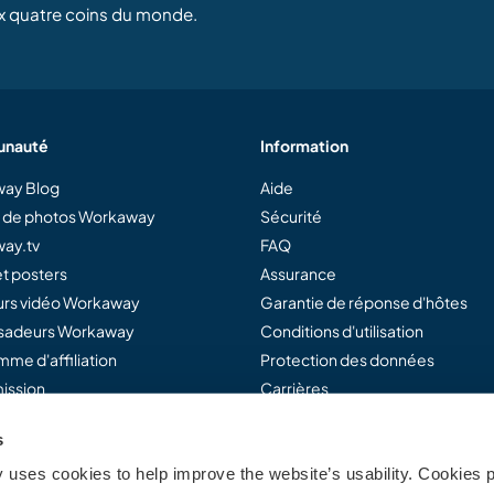
x quatre coins du monde.
nauté
Information
ay Blog
Aide
e de photos Workaway
Sécurité
ay.tv
FAQ
t posters
Assurance
rs vidéo Workaway
Garantie de réponse d'hôtes
adeurs Workaway
Conditions d'utilisation
me d'affiliation
Protection des données
ission
Carrières
s
uses cookies to help improve the website’s usability. Cookies p
away...