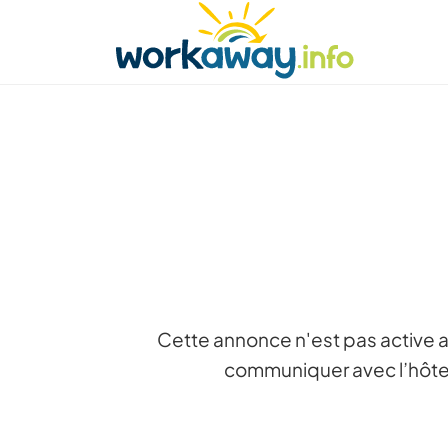
Skip to:
CONTENT
MAIN NAVIGATION
FOOTER
Trouver hôte
Covoyager
Fonctionneme
Cette annonce n'est pas active a
communiquer avec l’hôte 