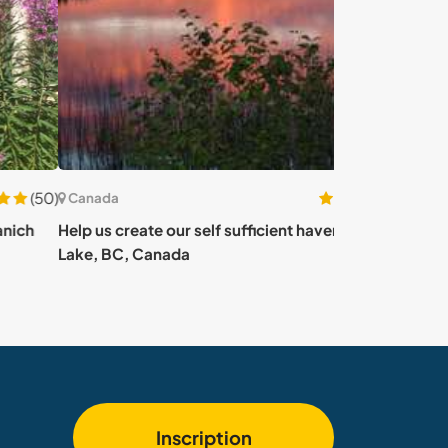
(26)
ada
Canada
us create our self sufficient haven in Williams
Lend me a hand
, BC, Canada
BC, Canada
Inscription