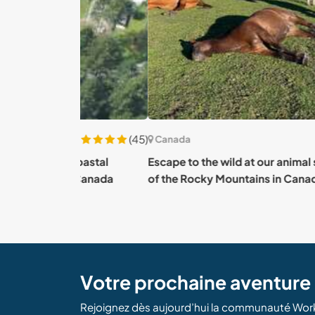
(45)
Canada
 coastal
Escape to the wild at our animal shelter at th
., Canada
of the Rocky Mountains in Canada
Votre prochaine aventur
Rejoignez dès aujourd’hui la communauté Wor