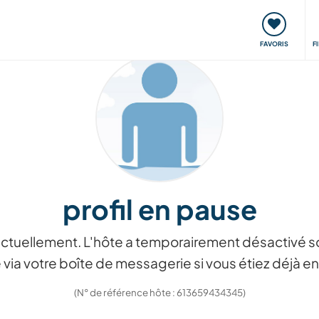
nt
Rencontres & Événements
Voyager, apprendre
FAVORIS
F
profil en pause
ctuellement. L'hôte a temporairement désactivé so
via votre boîte de messagerie si vous étiez déjà
(N° de référence hôte : 613659434345)