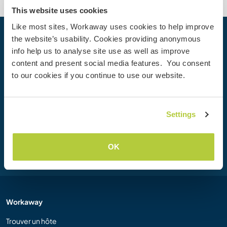
This website uses cookies
Like most sites, Workaway uses cookies to help improve
the website’s usability. Cookies providing anonymous
Votre prochaine aventure commence
info help us to analyse site use as well as improve
aujourd’hui
content and present social media features. You consent
Rejoignez dès aujourd’hui la communauté Workaway et
to our cookies if you continue to use our website.
vivez des expériences de voyage uniques, avec plus de 50
000 opportunités aux quatre coins du monde.
Settings
Inscription
OK
Workaway
Trouver un hôte