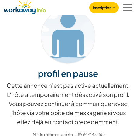
Skip to:
CONTENT
MAIN NAVIGATION
FOOTER
Inscription
profil en pause
Cette annonce n'est pas active actuellement.
L'hôte a temporairement désactivé son profil.
Vous pouvez continuer à communiquer avec
l’hôte via votre boîte de messagerie si vous
étiez déjà en contact précédemment.
(N° de référence hôte : 589947647355)