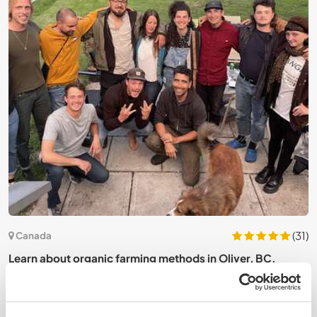
4)
(31)
Canada
Learn about organic farming methods in Oliver, BC,
H
Canada
B