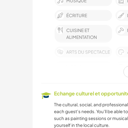
MUSIQUE
ÉCRITURE
CUISINE ET
ALIMENTATION
ARTS DU SPECTACLE
VIE EN VAN
FILMS ET TÉLÉ
Echange culturel et opportuni
The cultural, social, and professiona
ÉVÉNEMENTS/VIE
each guest's needs. You'll be able to 
SOCIALE
such as painting sessions or musica
yourself in the local culture.