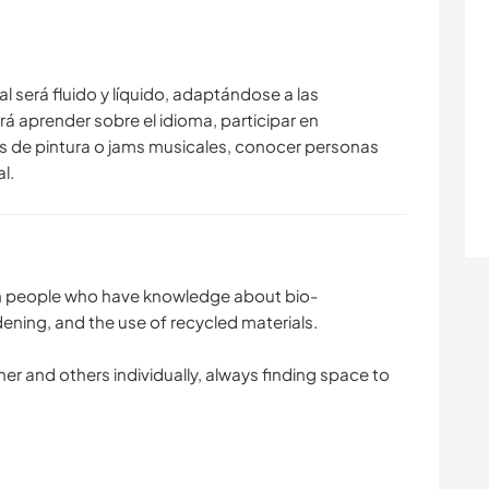
ACTIVITÉS EN PLEIN
YOGA / BIEN-ÊTRE
AIR
ral será fluido y líquido, adaptándose a las
RANDONNÉE
NATURE
 aprender sobre el idioma, participar en
s de pintura o jams musicales, conocer personas
FITNESS
DANSE
l.
ith people who have knowledge about bio-
dening, and the use of recycled materials.
er and others individually, always finding space to