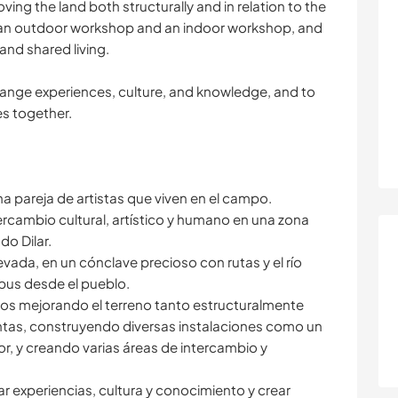
ving the land both structurally and in relation to the
, an outdoor workshop and an indoor workshop, and
and shared living.
change experiences, culture, and knowledge, and to
s together.
 pareja de artistas que viven en el campo.
rcambio cultural, artístico y humano en una zona
do Dilar.
ada, en un cónclave precioso con rutas y el río
 bus desde el pueblo.
mos mejorando el terreno tanto estructuralmente
antas, construyendo diversas instalaciones como un
rior, y creando varias áreas de intercambio y
r experiencias, cultura y conocimiento y crear