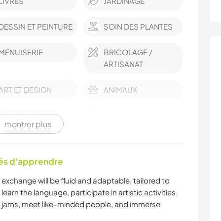
LIVRES
JARDINAGE
DESSIN ET PEINTURE
SOIN DES PLANTES
MENUISERIE
BRICOLAGE /
ARTISANAT
ART ET DESIGN
ANIMAUX
VÉGÉTARIEN OU
TECHNOLOGIE
montrer plus
VÉGAN
MODE ET BEAUTÉ
ANIMAUX DE
tés d'apprendre
COMPAGNIE
l exchange will be fluid and adaptable, tailored to
CULTURE
DEV. PERSONNEL
learn the language, participate in artistic activities
l jams, meet like-minded people, and immerse