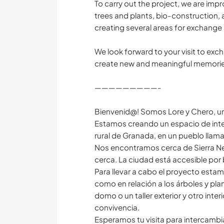
To carry out the project, we are impro
trees and plants, bio-construction
creating several areas for exchange 
We look forward to your visit to ex
create new and meaningful memorie
—————————-
Bienvenid@! Somos Lore y Chero, una
Estamos creando un espacio de inte
rural de Granada, en un pueblo llama
Nos encontramos cerca de Sierra Nev
cerca. La ciudad está accesible por
Para llevar a cabo el proyecto esta
como en relación a los árboles y pl
domo o un taller exterior y otro inte
convivencia.
Esperamos tu visita para intercambia