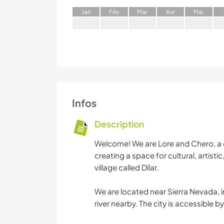
J
an
F
év
M
ar
A
vr
M
ai
Infos
Description
Welcome! We are Lore and Chero, a co
creating a space for cultural, artist
village called Dílar.
We are located near Sierra Nevada, in
river nearby. The city is accessible b