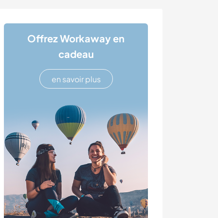
Offrez Workaway en
cadeau
en savoir plus