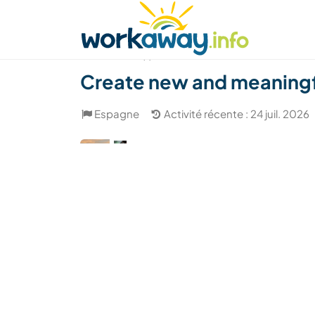
Skip to:
CONTENT
MAIN NAVIGATION
FOOTER
Trouver hôte
Covoyager
Fonctionneme
(1)
Create new and meaningful
Espagne
Activité récente : 24 juil. 2026