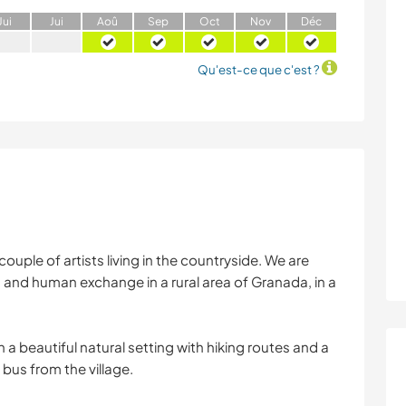
J
ui
J
ui
A
oû
S
ep
O
ct
N
ov
D
éc
Qu'est-ce que c'est ?
uple of artists living in the countryside. We are
ic, and human exchange in a rural area of Granada, in a
 a beautiful natural setting with hiking routes and a
y bus from the village.