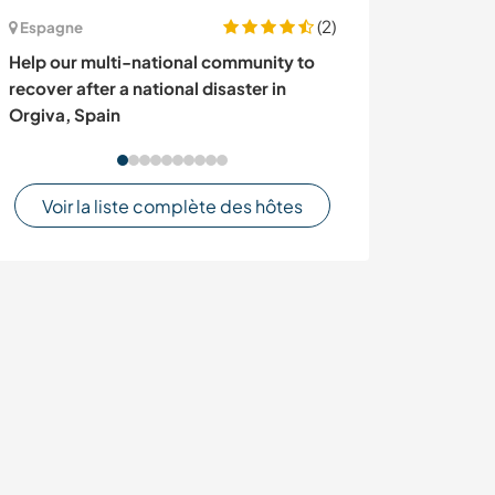
(2)
Espagne
France
Help our multi-national community to
Stay with us an
recover after a national disaster in
rural Lot, Franc
Orgiva, Spain
Voir la liste complète des hôtes