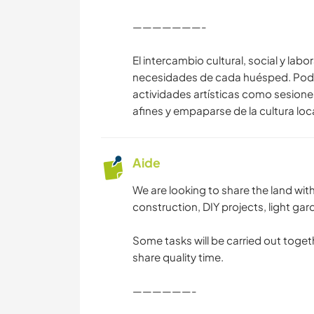
CAMPING
———————-
El intercambio cultural, social y labo
PLAGE
necesidades de cada huésped. Podrá
actividades artísticas como sesione
MONTAGNE
afines y empaparse de la cultura loca
Aide
We are looking to share the land w
construction, DIY projects, light gar
Some tasks will be carried out togeth
share quality time.
——————-