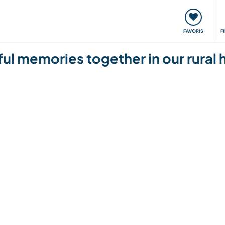
nt
Rencontres & Événements
Voyager, apprendre
FAVORIS
F
 memories together in our rural h