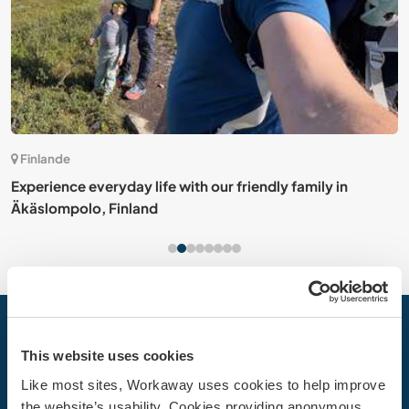
3)
Finlande
Experience everyday life with our friendly family in
P
Äkäslompolo, Finland
Votre prochaine aventure commence
This website uses cookies
aujourd’hui
Like most sites, Workaway uses cookies to help improve
Rejoignez dès aujourd’hui la communauté Workaway et
the website’s usability. Cookies providing anonymous