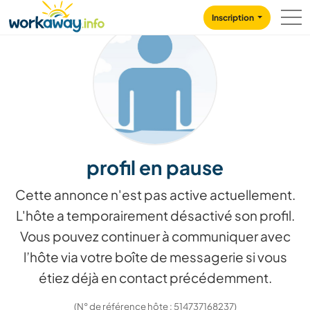
Skip to:
CONTENT
MAIN NAVIGATION
FOOTER
Inscription
profil en pause
Cette annonce n'est pas active actuellement.
L'hôte a temporairement désactivé son profil.
Vous pouvez continuer à communiquer avec
l’hôte via votre boîte de messagerie si vous
étiez déjà en contact précédemment.
(N° de référence hôte : 514737168237)