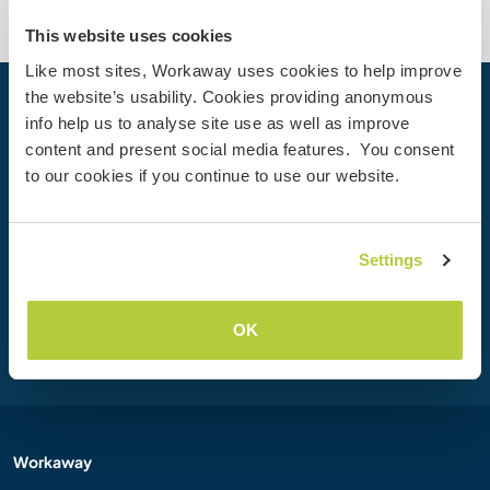
This website uses cookies
Like most sites, Workaway uses cookies to help improve
the website’s usability. Cookies providing anonymous
Votre prochaine aventure commence
info help us to analyse site use as well as improve
aujourd’hui
content and present social media features. You consent
to our cookies if you continue to use our website.
Rejoignez dès aujourd’hui la communauté Workaway et
vivez des expériences de voyage uniques, avec plus de 50
000 opportunités aux quatre coins du monde.
Settings
Inscription
OK
Workaway