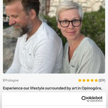
5)
(89)
Pologne
Experience our lifestyle surrounded by art in Opinogóra,
T
Poland