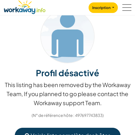
Skip to:
CONTENT
MAIN NAVIGATION
FOOTER
Inscription
Profil désactivé
This listing has been removed by the Workaway
Team, If you planned to go please contact the
Workaway support Team.
(N° de référence hôte : 497697743833)