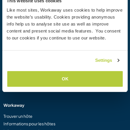
This website uses cookies
Like most sites, Workaway uses cookies to help improve
Votre prochaine aventure commence
the website’s usability. Cookies providing anonymous
aujourd’hui
info help us to analyse site use as well as improve
content and present social media features. You consent
Rejoignez dès aujourd’hui la communauté Workaway et
to our cookies if you continue to use our website.
vivez des expériences de voyage uniques, avec plus de 50
000 opportunités aux quatre coins du monde.
Settings
Inscription
OK
Workaway
Trouver un hôte
Informations pour les hôtes