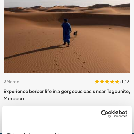
7)
(102)
Maroc
Experience berber life in a gorgeous oasis near Tagounite,
I
Morocco
a