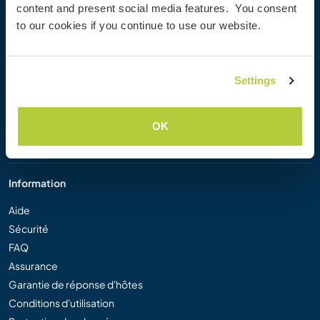
content and present social media features. You consent
Workaway Blog
to our cookies if you continue to use our website.
Galerie de photos Workaway
Workaway.tv
Logos et posters
Settings
Concours vidéo Workaway
Ambassadeurs Workaway
Programme d'affiliation
OK
Notre mission
Information
Aide
Sécurité
FAQ
Assurance
Garantie de réponse d'hôtes
Conditions d'utilisation