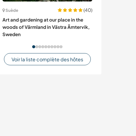
(40)
Suède
Inde
Art and gardening at our place in the
Meet the locals
woods of Värmland in Västra Ämtervik,
discover the he
Sweden
rural India
Voir la liste complète des hôtes