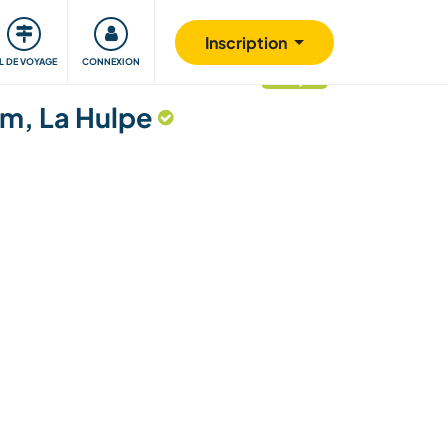
Communauté
S'impliquer
Sécurité
Inscription
IL DE VOYAGE
CONNEXION
mis à jour
um, La Hulpe