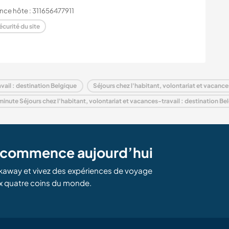
nce hôte : 311656477911
écurité du site
vail : destination Belgique
Séjours chez l'habitant, volontariat et vacance
minute Séjours chez l'habitant, volontariat et vacances-travail : destination Be
e commence aujourd’hui
kaway et vivez des expériences de voyage
x quatre coins du monde.