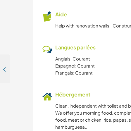
Aide
Help with renovation walls, ,Constru
Langues parlées
Anglais: Courant
Espagnol: Courant
Join our family and learn about sewing, shiatsu or yoga in Ghent, Belgium
Français: Courant
Hébergement
Clean, independent with toilet and b
We offer you morning food, complete,.
food, meat or chicken, rice, papas, s
hamburguesa..