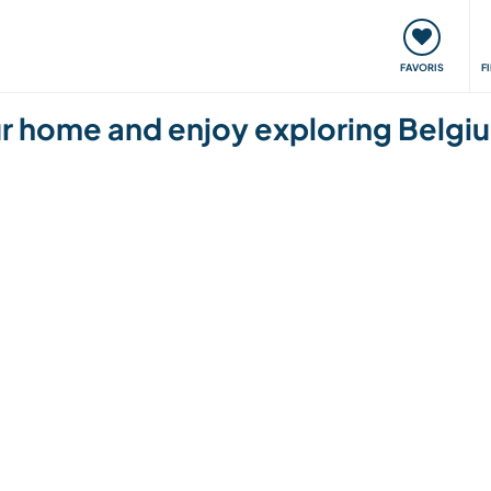
nt
Rencontres & Événements
Voyager, apprendre
FAVORIS
F
ur home and enjoy exploring Belgi