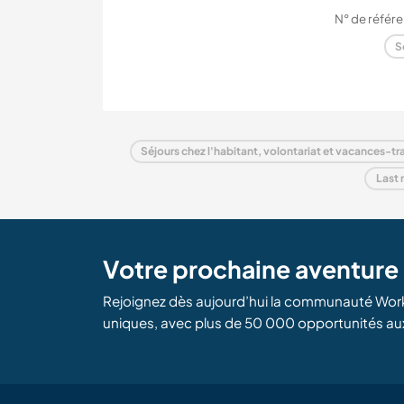
N° de référe
S
Séjours chez l'habitant, volontariat et vacances-tra
Last 
Votre prochaine aventur
Rejoignez dès aujourd’hui la communauté Wor
uniques, avec plus de 50 000 opportunités au