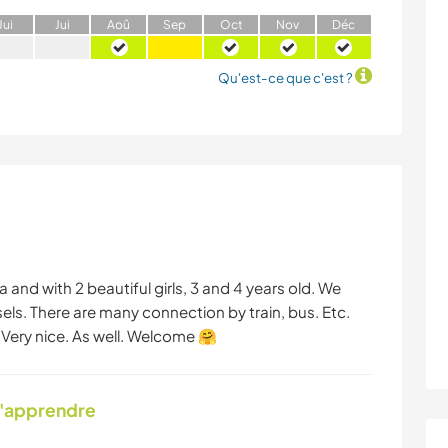
J
ui
J
ui
A
oû
S
ep
O
ct
N
ov
D
éc
Qu'est-ce que c'est ?
nd with 2 beautiful girls, 3 and 4 years old. We
els. There are many connection by train, bus. Etc.
. Very nice. As well. Welcome 🤗
d'apprendre