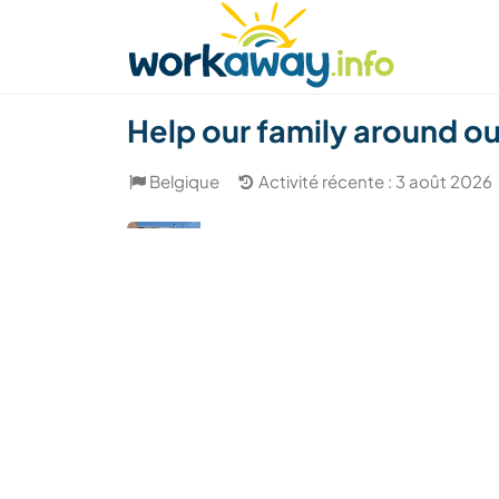
Skip to:
CONTENT
MAIN NAVIGATION
FOOTER
Trouver hôte
Covoyager
Fonctionneme
Help our family around o
Belgique
Activité récente : 3 août 2026