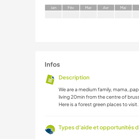
J
an
F
év
M
ar
A
vr
M
ai
Infos
Description
We are a medium family, mama,.papa a
living 20min from the centre of bruss
Here is a forest green places to visit
Types d'aide et opportunités 