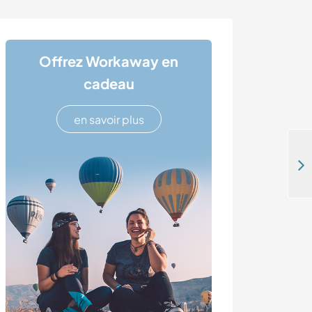
Offrez Workaway en
cadeau
en savoir plus
Help start my foodforest and build naturally with cob in Hamme, Belgium