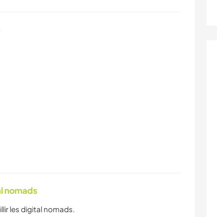
s
tal nomads
llir les digital nomads.