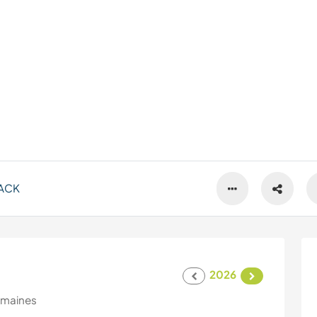
ACK
2026
emaines