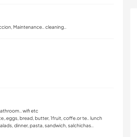
ccion, Maintenance.. cleaning..
athroom.. wifi etc
eggs, bread, butter, 1fruit, coffe.or te.. lunch
alads, dinner, pasta, sandwich, salchichas..