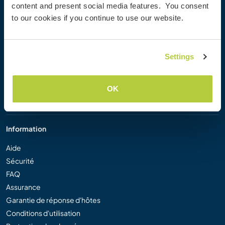
content and present social media features. You consent
Workaway Blog
to our cookies if you continue to use our website.
Galerie de photos Workaway
Workaway.tv
Logos et posters
Settings
Concours vidéo Workaway
Ambassadeurs Workaway
Programme d'affiliation
OK
Notre mission
Information
Aide
Sécurité
FAQ
Assurance
Garantie de réponse d'hôtes
Conditions d'utilisation