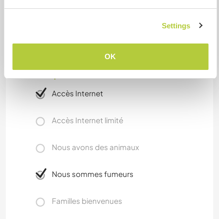
Una stanza matrimoniale e bagno privato, il vitto
verrà servito da noi e l'ospite potrà scegliere se
Settings
consumarlo assieme o privatamente.
OK
Informations
complémentaires
Accès Internet
Accès Internet limité
Nous avons des animaux
Nous sommes fumeurs
Familles bienvenues