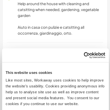
Help around the house with cleaning and
catsitting when needed, gardening, vegetable
garden
Aiuto in casa con pulizie e catsitting all
occorrenza, giardinaggio, orto.
Langues parlées
Italien: Courant
This website uses cookies
Hébergement
Like most sites, Workaway uses cookies to help improve
the website’s usability. Cookies providing anonymous info
A double room and private bathroom, the food
help us to analyse site use as well as improve content
will be served by us and the guest can choose
and present social media features. You consent to our
whether to consume it together or privately.
cookies if you continue to use our website.