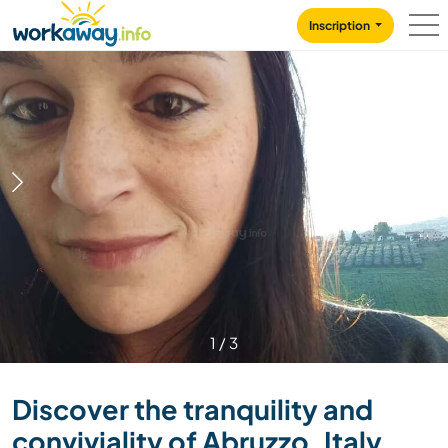
Skip to:
CONTENT
MAIN NAVIGATION
FOOTER
Inscription
1
/
3
Discover the tranquility and
conviviality of Abruzzo, Italy