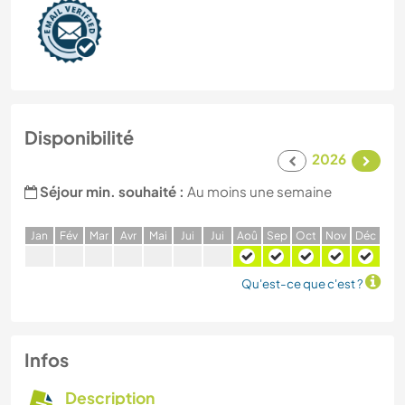
Disponibilité
2026
Séjour min. souhaité :
Au moins une semaine
J
an
F
év
M
ar
A
vr
M
ai
J
ui
J
ui
A
oû
S
ep
O
ct
N
ov
D
éc
Qu'est-ce que c'est ?
Infos
Description