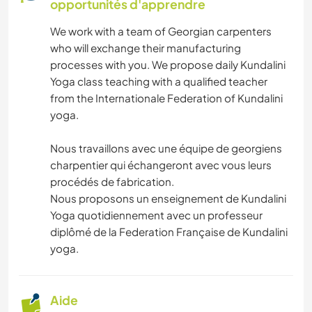
SPORTS D'ÉQUIPE
opportunités d'apprendre
We work with a team of Georgian carpenters
ACTIVITÉS EN PLEIN AIR
who will exchange their manufacturing
processes with you. We propose daily Kundalini
VOILE / BATEAU
Yoga class teaching with a qualified teacher
from the Internationale Federation of Kundalini
RANDONNÉE
yoga.
FITNESS
Nous travaillons avec une équipe de georgiens
charpentier qui échangeront avec vous leurs
procédés de fabrication.
DANSE
Nous proposons un enseignement de Kundalini
Yoga quotidiennement avec un professeur
CAMPING
diplômé de la Federation Française de Kundalini
yoga.
SPORTS D'AVENTURE
PLAGE
Aide