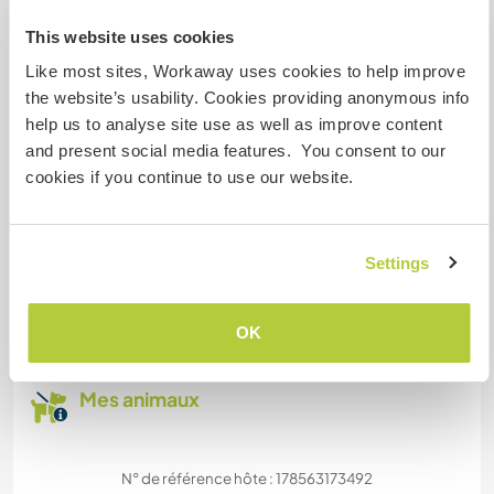
aménagements des horaires de travail afin de
This website uses cookies
faciliter leur travail.
Like most sites, Workaway uses cookies to help improve
the website’s usability. Cookies providing anonymous info
help us to analyse site use as well as improve content
Espace pour garer des vans
and present social media features. You consent to our
Possibilité de garer les véhicules en securité
cookies if you continue to use our website.
Combien de volontaires
Settings
pouvez-vous accueillir ?
Plus de 2
OK
Mes animaux
N° de référence hôte : 178563173492