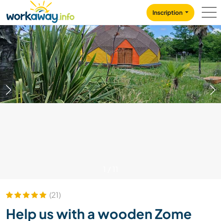
Skip to:
CONTENT
MAIN NAVIGATION
FOOTER
Inscription
1
/
11
(21)
Help us with a wooden Zome