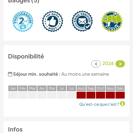
Disponibilité
2026
Séjour min. souhaité :
Au moins une semaine
J
an
F
év
M
ar
A
vr
M
ai
J
ui
J
ui
A
oû
S
ep
O
ct
N
ov
D
éc
Qu'est-ce que c'est ?
Infos