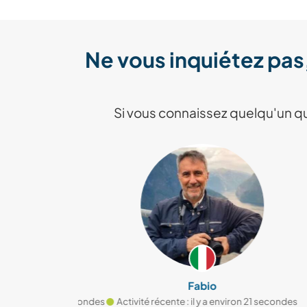
Ne vous inquiétez pas
Si vous connaissez quelqu'un qu
a
Fabio
 environ 2 secondes
Activité récente : il y a environ 21 secondes
A