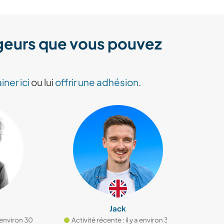
ageurs que vous pouvez
iner ici
ou lui
offrir une adhésion
.
Jack
on 30
Activité récente : il y a environ 38
Activité récent