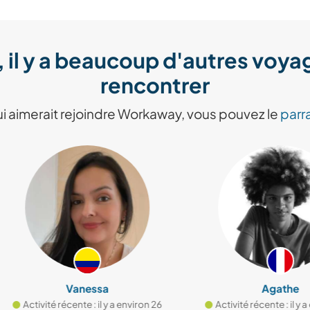
, il y a beaucoup d'autres voy
rencontrer
i aimerait rejoindre Workaway, vous pouvez le
parra
Vanessa
Agathe
ctivité récente : il y a environ 26
Activité récente : il y a envir