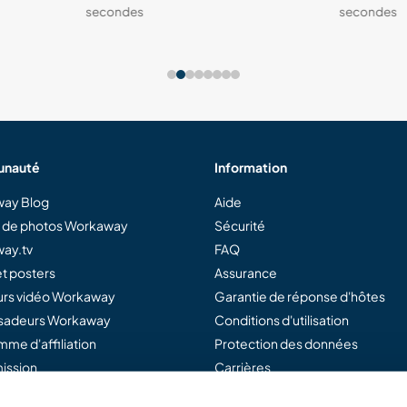
secondes
secondes
nauté
Information
ay Blog
Aide
e de photos Workaway
Sécurité
ay.tv
FAQ
t posters
Assurance
rs vidéo Workaway
Garantie de réponse d'hôtes
adeurs Workaway
Conditions d'utilisation
me d'affiliation
Protection des données
ission
Carrières