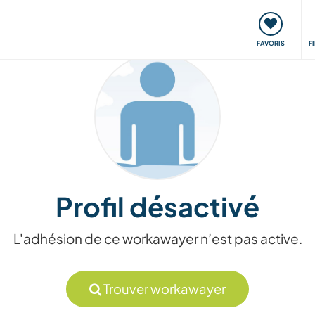
nt
Rencontres & Événements
Voyager, apprendre
FAVORIS
F
Profil désactivé
L'adhésion de ce workawayer n’est pas active.
Trouver workawayer