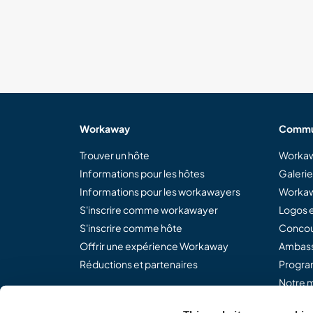
Workaway
Commu
Trouver un hôte
Workaw
Informations pour les hôtes
Galeri
Informations pour les workawayers
Workaw
S'inscrire comme workawayer
Logos e
S'inscrire comme hôte
Concou
Offrir une expérience Workaway
Ambass
Réductions et partenaires
Program
Notre m