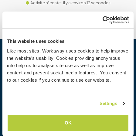
Activité récente : il y a environ 12 secondes
This website uses cookies
Like most sites, Workaway uses cookies to help improve
Workaway
the website’s usability. Cookies providing anonymous
info help us to analyse site use as well as improve
Trouver un hôte
content and present social media features. You consent
Informations pour les hôtes
to our cookies if you continue to use our website.
Informations pour les workawayers
S'inscrire comme workawayer
S'inscrire comme hôte
Settings
Offrir une expérience Workaway
Réductions et partenaires
OK
Communauté