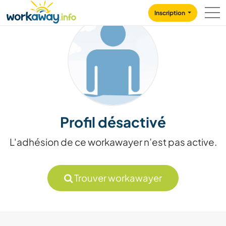
Skip to:
CONTENT
MAIN NAVIGATION
FOOTER
Inscription
Profil désactivé
L'adhésion de ce workawayer n’est pas active.
Trouver workawayer