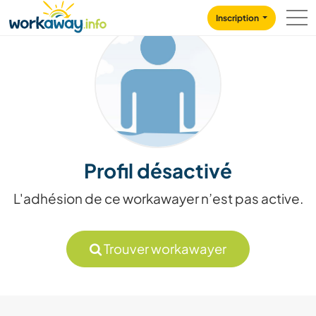
Skip to:
CONTENT
MAIN NAVIGATION
FOOTER
Inscription
Profil désactivé
L'adhésion de ce workawayer n’est pas active.
Trouver workawayer