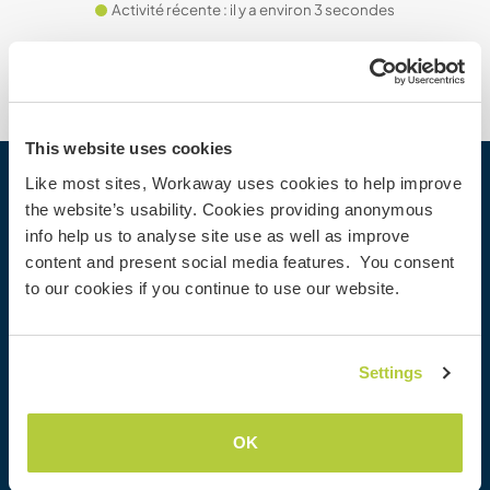
Activité récente : il y a environ 3 secondes
This website uses cookies
Like most sites, Workaway uses cookies to help improve
Workaway
the website’s usability. Cookies providing anonymous
info help us to analyse site use as well as improve
Trouver un hôte
content and present social media features. You consent
Informations pour les hôtes
to our cookies if you continue to use our website.
Informations pour les workawayers
S'inscrire comme workawayer
S'inscrire comme hôte
Settings
Offrir une expérience Workaway
Réductions et partenaires
OK
Communauté