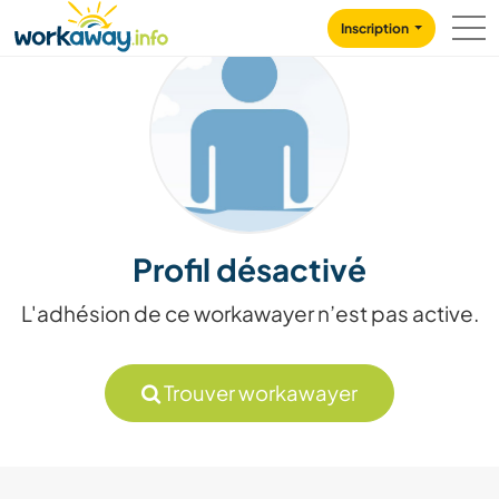
Skip to:
CONTENT
MAIN NAVIGATION
FOOTER
Inscription
Profil désactivé
L'adhésion de ce workawayer n’est pas active.
Trouver workawayer