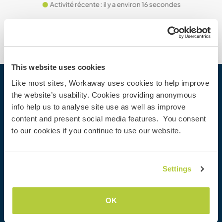
Activité récente : il y a environ 16 secondes
This website uses cookies
Like most sites, Workaway uses cookies to help improve
Workaway
the website’s usability. Cookies providing anonymous
info help us to analyse site use as well as improve
Trouver un hôte
content and present social media features. You consent
Informations pour les hôtes
to our cookies if you continue to use our website.
Informations pour les workawayers
S'inscrire comme workawayer
S'inscrire comme hôte
Settings
Offrir une expérience Workaway
Réductions et partenaires
OK
Communauté