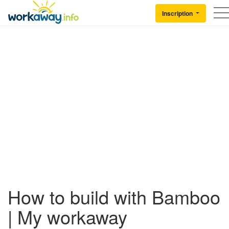
Skip to:
CONTENT
MAIN NAVIGATION
FOOTER
Inscription
Back to Workaway
How to build with Bamboo
| My workaway