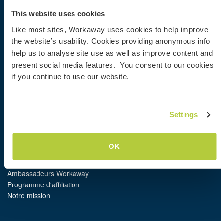
Trouver un hôte
This website uses cookies
Informations pour les hôtes
Informations pour les workawayers
Like most sites, Workaway uses cookies to help improve
S'inscrire comme workawayer
the website’s usability. Cookies providing anonymous info
S'inscrire comme hôte
help us to analyse site use as well as improve content and
Offrir une expérience Workaway
present social media features. You consent to our cookies
Réductions et partenaires
if you continue to use our website.
Communauté
Settings
Workaway Blog
Galerie de photos Workaway
Workaway.tv
OK
Logos et posters
Concours vidéo Workaway
Ambassadeurs Workaway
Programme d'affiliation
Notre mission