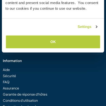
content and present social media features. You consent
Workaway Blog
to our cookies if you continue to use our website.
Galerie de photos Workaway
Workaway.tv
Logos et posters
Settings
Concours vidéo Workaway
Ambassadeurs Workaway
Programme d'affiliation
OK
Notre mission
Information
Aide
Sécurité
FAQ
Assurance
Garantie de réponse d'hôtes
Conditions d'utilisation