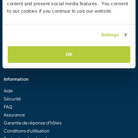
content and present social media features. You consent
Workaway Blog
to our cookies if you continue to use our website.
Galerie de photos Workaway
Workaway.tv
Logos et posters
Settings
Concours vidéo Workaway
Ambassadeurs Workaway
Programme d'affiliation
OK
Notre mission
Information
Aide
Sécurité
FAQ
Assurance
Garantie de réponse d'hôtes
Conditions d'utilisation