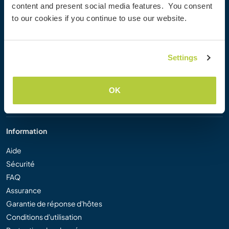
content and present social media features. You consent
Workaway Blog
to our cookies if you continue to use our website.
Galerie de photos Workaway
Workaway.tv
Logos et posters
Settings
Concours vidéo Workaway
Ambassadeurs Workaway
Programme d'affiliation
OK
Notre mission
Information
Aide
Sécurité
FAQ
Assurance
Garantie de réponse d'hôtes
Conditions d'utilisation