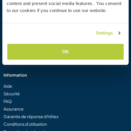
content and present social media features. You consent
Workaway Blog
to our cookies if you continue to use our website.
Galerie de photos Workaway
Workaway.tv
Logos et posters
Settings
Concours vidéo Workaway
Ambassadeurs Workaway
Programme d'affiliation
OK
Notre mission
Information
Aide
Sécurité
FAQ
Assurance
Garantie de réponse d'hôtes
Conditions d'utilisation