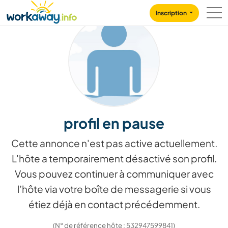
Skip to:
CONTENT
MAIN NAVIGATION
FOOTER
Inscription
profil en pause
Cette annonce n'est pas active actuellement.
L'hôte a temporairement désactivé son profil.
Vous pouvez continuer à communiquer avec
l’hôte via votre boîte de messagerie si vous
étiez déjà en contact précédemment.
(N° de référence hôte : 532947599841)