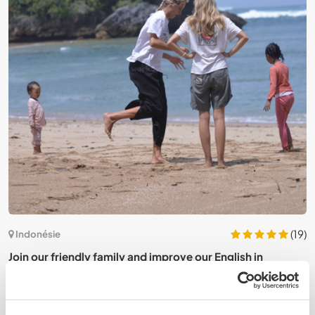
4)
(19)
Indonésie
Join our friendly family and improve our English in
A
Malang, Indonesia
I