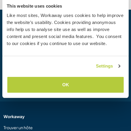
This website uses cookies
Like most sites, Workaway uses cookies to help improve
the website’s usability. Cookies providing anonymous
Votre prochaine aventure commence
info help us to analyse site use as well as improve
aujourd’hui
content and present social media features. You consent
Rejoignez dès aujourd’hui la communauté Workaway et
to our cookies if you continue to use our website.
vivez des expériences de voyage uniques, avec plus de 50
000 opportunités aux quatre coins du monde.
Settings
Inscription
OK
Workaway
Trouver un hôte