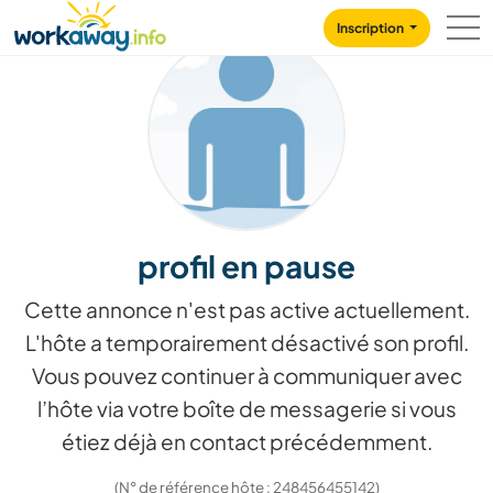
Skip to:
CONTENT
MAIN NAVIGATION
FOOTER
Inscription
profil en pause
Cette annonce n'est pas active actuellement.
L'hôte a temporairement désactivé son profil.
Vous pouvez continuer à communiquer avec
l’hôte via votre boîte de messagerie si vous
étiez déjà en contact précédemment.
(N° de référence hôte : 248456455142)