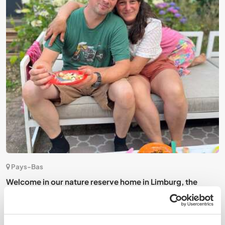
(1)
Pays-Bas
Welcome in our nature reserve home in Limburg, the
H
Netherlands
N