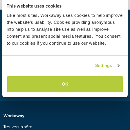
This website uses cookies
Like most sites, Workaway uses cookies to help improve
the website’s usability. Cookies providing anonymous
Votre prochaine aventure commence
info help us to analyse site use as well as improve
aujourd’hui
content and present social media features. You consent
Rejoignez dès aujourd’hui la communauté Workaway et
to our cookies if you continue to use our website.
vivez des expériences de voyage uniques, avec plus de 50
000 opportunités aux quatre coins du monde.
Settings
Inscription
OK
Workaway
Trouver un hôte