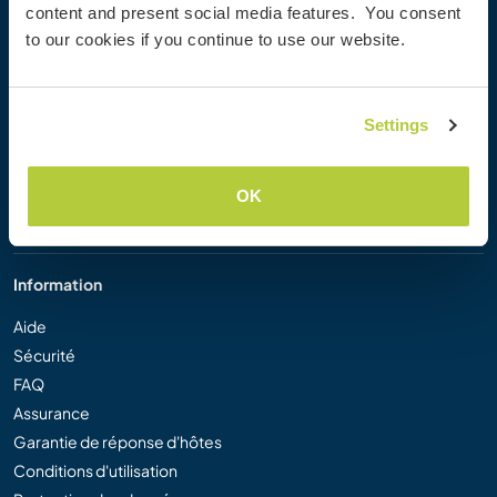
content and present social media features. You consent
Workaway Blog
to our cookies if you continue to use our website.
Galerie de photos Workaway
Workaway.tv
Logos et posters
Settings
Concours vidéo Workaway
Ambassadeurs Workaway
Programme d'affiliation
OK
Notre mission
Information
Aide
Sécurité
FAQ
Assurance
Garantie de réponse d'hôtes
Conditions d'utilisation