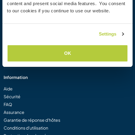
content and present social media features. You consent
Workaway Blog
to our cookies if you continue to use our website.
Galerie de photos Workaway
Workaway.tv
Logos et posters
Settings
Concours vidéo Workaway
Ambassadeurs Workaway
Programme d'affiliation
OK
Notre mission
Information
Aide
Sécurité
FAQ
Assurance
Garantie de réponse d'hôtes
Conditions d'utilisation