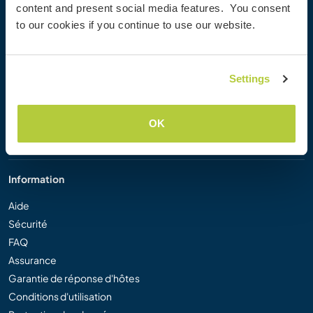
content and present social media features. You consent
Workaway Blog
to our cookies if you continue to use our website.
Galerie de photos Workaway
Workaway.tv
Logos et posters
Settings
Concours vidéo Workaway
Ambassadeurs Workaway
Programme d'affiliation
OK
Notre mission
Information
Aide
Sécurité
FAQ
Assurance
Garantie de réponse d'hôtes
Conditions d'utilisation