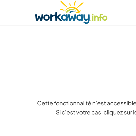
Skip to:
CONTENT
MAIN NAVIGATION
FOOTER
Trouver hôte
Covoyager
Fonctionneme
Cette fonctionnalité n'est accessible
Si c'est votre cas, cliquez su