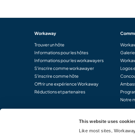
Workaway
Commu
Trouver un hôte
Workaw
Informations pour les hôtes
Galeri
Informations pour les workawayers
Workaw
S'inscrire comme workawayer
Logos e
S'inscrire comme hôte
Concou
Offrir une expérience Workaway
Ambass
Réductions et partenaires
Program
Notre m
This website uses cookie
Partagez le concept Work
Like most sites, Workaway 