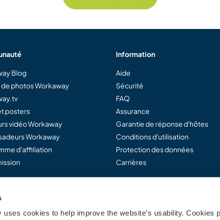
nauté
Information
ay Blog
Aide
e de photos Workaway
Sécurité
ay.tv
FAQ
t posters
Assurance
rs vidéo Workaway
Garantie de réponse d'hôtes
adeurs Workaway
Conditions d'utilisation
me d'affiliation
Protection des données
ission
Carrières
s
away...
uses cookies to help improve the website’s usability. Cookies p