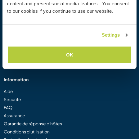
content and present social media features. You consent
Workaway Blog
to our cookies if you continue to use our website.
Galerie de photos Workaway
Workaway.tv
Logos et posters
Settings
Concours vidéo Workaway
Ambassadeurs Workaway
Programme d'affiliation
OK
Notre mission
Information
Aide
Sécurité
FAQ
Assurance
Garantie de réponse d'hôtes
Conditions d'utilisation