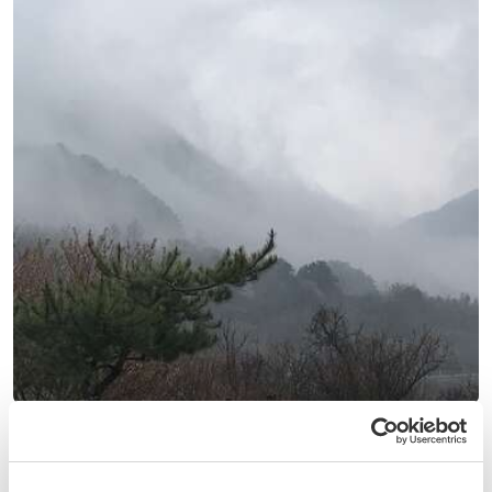
(12)
Coreia do Sul
Volunteer at a permaculture project in Cholla-nam-do,