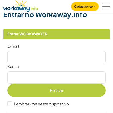
Skip to:
CONTENT
MAIN NAVIGATION
FOOTER
Cadastre-se
Entrar no Workaway.info
Entrar WORKAWAYER
E-mail
Senha
Entrar
Lembrar-me neste dispositivo