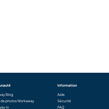
nauté
Information
ay Blog
Aide
e de photos Workaway
Sécurité
ay.tv
FAQ