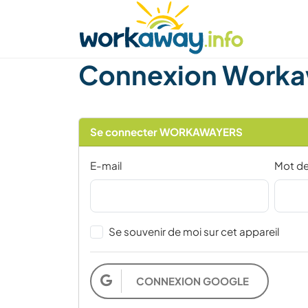
Skip to:
CONTENT
MAIN NAVIGATION
FOOTER
Trouver hôte
Covoyager
Fonctionneme
Connexion Worka
Se connecter WORKAWAYERS
E-mail
Mot d
Se souvenir de moi sur cet appareil
CONNEXION GOOGLE