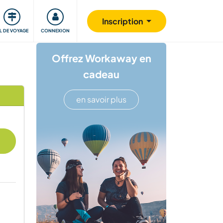
Communauté
S'impliquer
Sécurité
Inscription
IL DE VOYAGE
CONNEXION
Offrez Workaway en
cadeau
en savoir plus