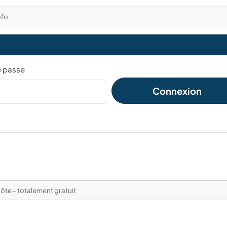
nfo
e passe
Connexion
ôte - totalement gratuit