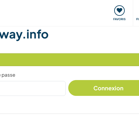
nt
Rencontres & Événements
Voyager, apprendre
FAVORIS
F
way.info
e passe
Connexion