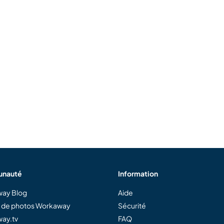
nauté
Information
ay Blog
Aide
e de photos Workaway
Sécurité
ay.tv
FAQ