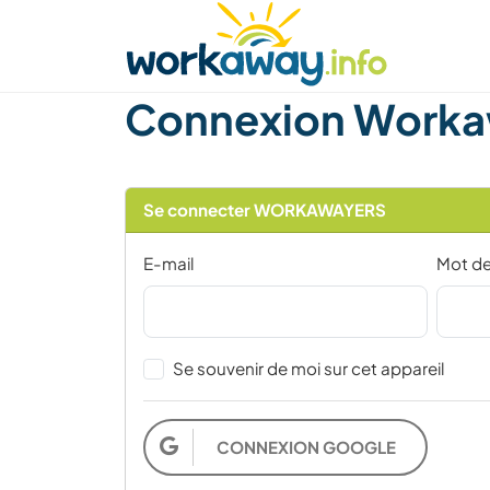
Skip to:
CONTENT
MAIN NAVIGATION
FOOTER
Trouver hôte
Covoyager
Fonctionneme
Connexion Worka
Se connecter WORKAWAYERS
E-mail
Mot d
Se souvenir de moi sur cet appareil
CONNEXION GOOGLE