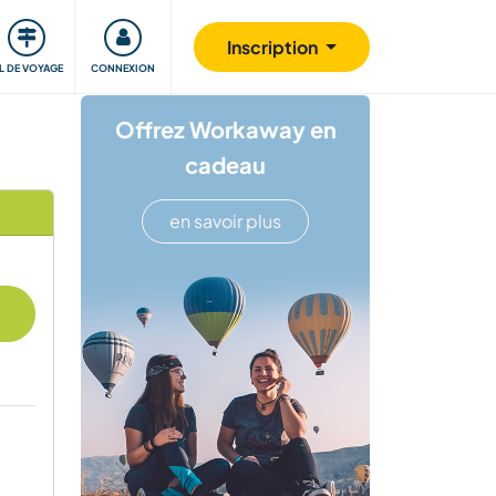
Communauté
S'impliquer
Sécurité
Inscription
IL DE VOYAGE
CONNEXION
Offrez Workaway en
cadeau
en savoir plus