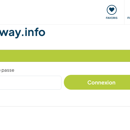
nt
Rencontres & Événements
Voyager, apprendre
FAVORIS
F
way.info
e passe
Connexion