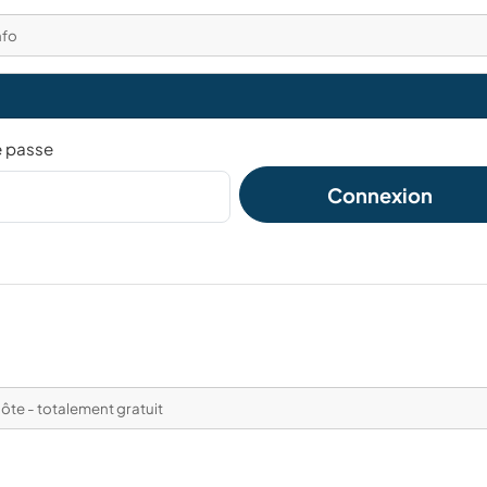
nfo
e passe
Connexion
ôte - totalement gratuit