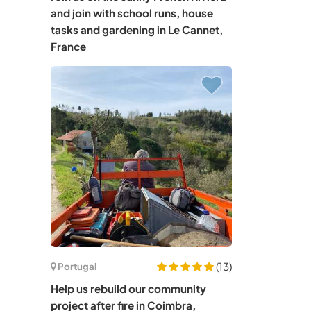
and join with school runs, house
tasks and gardening in Le Cannet,
France
(13)
Portugal
Help us rebuild our community
project after fire in Coimbra,