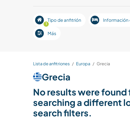
Tipo de anfitrión
Información 
1
Más
Lista de anfitriones
Europa
Grecia
Grecia
No results were found f
searching a different 
search filters.