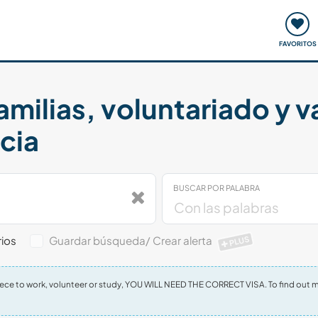
ómo funciona
Quedadas y eventos
Viajar y aprender
FAVORITOS
amilias, voluntariado y 
cia
BUSCAR POR PALABRA
ios
Guardar búsqueda/ Crear alerta
PLUS
 Greece to work, volunteer or study, YOU WILL NEED THE CORRECT VISA. To find out