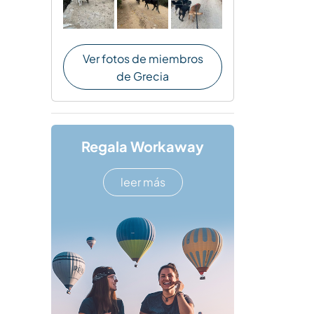
Ver fotos de miembros
de Grecia
Regala Workaway
leer más