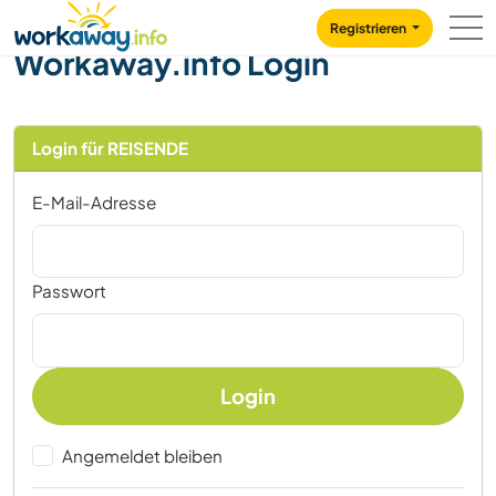
Skip to:
CONTENT
MAIN NAVIGATION
FOOTER
Registrieren
Workaway.info Login
Login für REISENDE
E-Mail-Adresse
Passwort
Login
Angemeldet bleiben