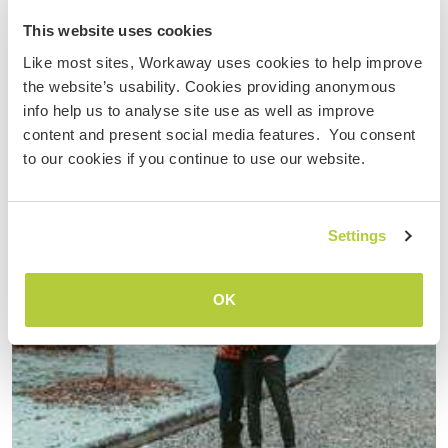
Join me in creating a paradise in the heart of Andalusia,
This website uses cookies
Alozaina, Spain
Like most sites, Workaway uses cookies to help improve
the website’s usability. Cookies providing anonymous
info help us to analyse site use as well as improve
content and present social media features. You consent
to our cookies if you continue to use our website.
Settings
OK