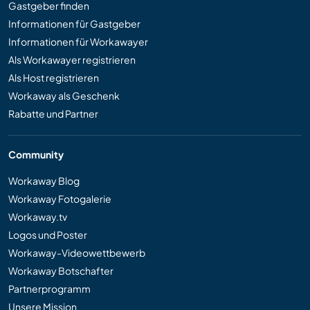
Gastgeber finden
Informationen für Gastgeber
Informationen für Workawayer
Als Workawayer registrieren
Als Host registrieren
Workaway als Geschenk
Rabatte und Partner
Community
Workaway Blog
Workaway Fotogalerie
Workaway.tv
Logos und Poster
Workaway-Videowettbewerb
Workaway Botschafter
Partnerprogramm
Unsere Mission