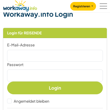
Skip to:
CONTENT
MAIN NAVIGATION
FOOTER
Registrieren
Workaway.info Login
Login für REISENDE
E-Mail-Adresse
Passwort
Login
Angemeldet bleiben