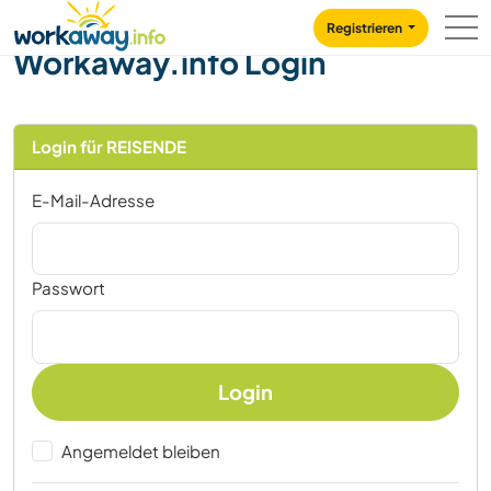
Skip to:
CONTENT
MAIN NAVIGATION
FOOTER
Registrieren
Workaway.info Login
Login für REISENDE
E-Mail-Adresse
Passwort
Login
Angemeldet bleiben