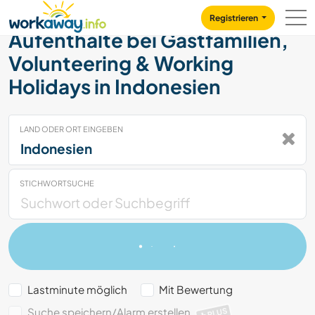
Skip to:
CONTENT
MAIN NAVIGATION
FOOTER
Registrieren
Aufenthalte bei Gastfamilien,
Volunteering & Working
Holidays in Indonesien
LAND ODER ORT EINGEBEN
STICHWORTSUCHE
Lastminute möglich
Mit Bewertung
Suche speichern/Alarm erstellen
PLUS