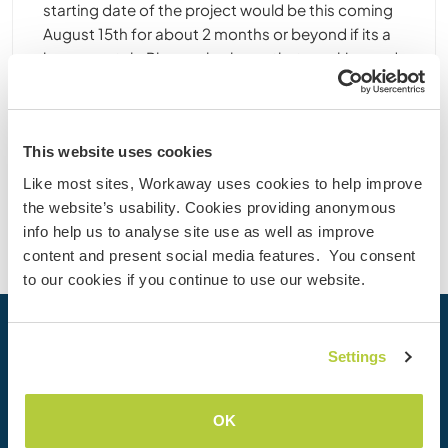
starting date of the project would be this coming
August 15th for about 2 months or beyond if its a
happy match. Please also know that smoking and
drinking ......
4
This website uses cookies
Kontakt
Like most sites, Workaway uses cookies to help improve
the website’s usability. Cookies providing anonymous
info help us to analyse site use as well as improve
content and present social media features. You consent
to our cookies if you continue to use our website.
Dein nächstes Abenteuer beginnt
Settings
heute
Werde heute Mitglied der Workaway-Community und
OK
erlebe einzigartige Reiseerfahrungen mit mehr als 50.000