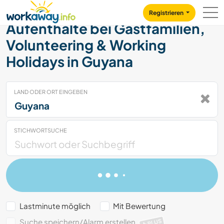
Skip to:
CONTENT
MAIN NAVIGATION
FOOTER
Registrieren
Aufenthalte bei Gastfamilien,
Volunteering & Working
Holidays in Guyana
LAND ODER ORT EINGEBEN
STICHWORTSUCHE
Lastminute möglich
Mit Bewertung
Suche speichern/Alarm erstellen
PLUS