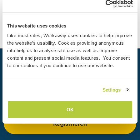
Kontakt
This website uses cookies
Like most sites, Workaway uses cookies to help improve
the website’s usability. Cookies providing anonymous
info help us to analyse site use as well as improve
content and present social media features. You consent
Dein nächstes Abenteuer beginnt
to our cookies if you continue to use our website.
heute
Werde heute Mitglied der Workaway-Community und
Settings
erlebe einzigartige Reiseerfahrungen mit mehr als 50.000
Möglichkeiten weltweit.
OK
Registrieren