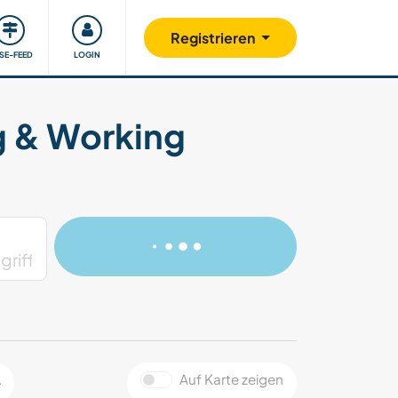
Unsere Community
Gutes tun
Registrieren
ISE-FEED
LOGIN
g & Working
Auf Karte zeigen
e