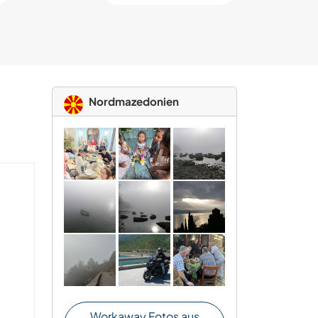
Nordmazedonien
Workaway Fotos aus