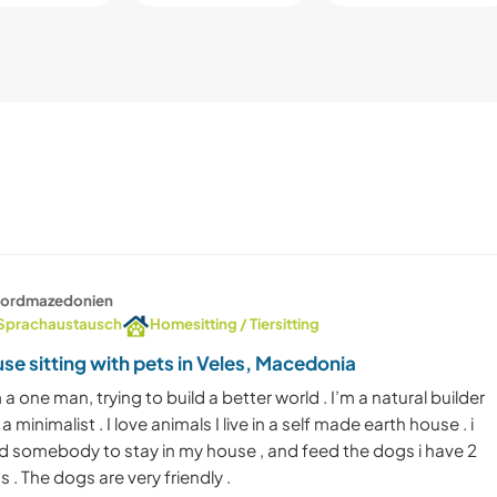
ordmazedonien
Sprachaustausch
Homesitting / Tiersitting
se sitting with pets in Veles, Macedonia
 a one man, trying to build a better world . I’m a natural builder
a minimalist . I love animals I live in a self made earth house . i
d somebody to stay in my house , and feed the dogs i have 2
 . The dogs are very friendly .