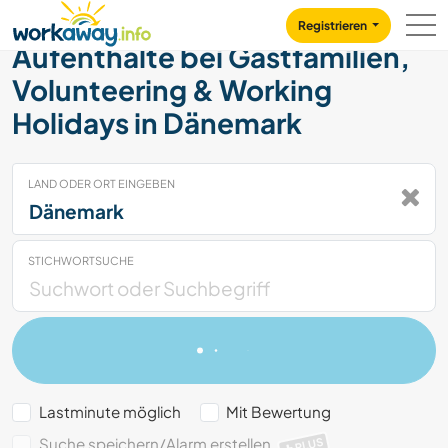
Skip to:
CONTENT
MAIN NAVIGATION
FOOTER
Registrieren
Aufenthalte bei Gastfamilien,
Volunteering & Working
Holidays in Dänemark
LAND ODER ORT EINGEBEN
STICHWORTSUCHE
Lastminute möglich
Mit Bewertung
Suche speichern/Alarm erstellen
PLUS