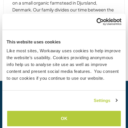
on a small organic farmstead in Djursland,
Denmark. Our family divides our time between the
farm and our ship, an old wooden minesweeper
from the Cold War. Its a non profit, volunteer
based, ......
This website uses cookies
Kontakt
Like most sites, Workaway uses cookies to help improve
the website’s usability. Cookies providing anonymous
info help us to analyse site use as well as improve
content and present social media features. You consent
to our cookies if you continue to use our website.
Dein nächstes Abenteuer beginnt
Settings
heute
Werde heute Mitglied der Workaway-Community und
OK
erlebe einzigartige Reiseerfahrungen mit mehr als 50.000
Möglichkeiten weltweit.