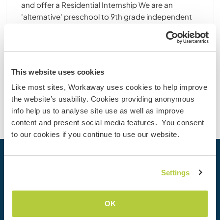
and offer a Residential Internship We are an
'alternative' preschool to 9th grade independent
school in Purbach at the windsurfing and
kitesurfing-paradise lake ‚Neusiedlersee‘ in the
eastern part of ......
This website uses cookies
Kontakt
Like most sites, Workaway uses cookies to help improve
the website’s usability. Cookies providing anonymous
info help us to analyse site use as well as improve
content and present social media features. You consent
to our cookies if you continue to use our website.
Dein nächstes Abenteuer beginnt
Settings
heute
Werde heute Mitglied der Workaway-Community und
OK
erlebe einzigartige Reiseerfahrungen mit mehr als 50.000
Möglichkeiten weltweit.