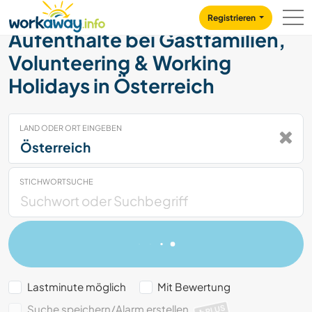
Skip to:
CONTENT
MAIN NAVIGATION
FOOTER
Registrieren
Aufenthalte bei Gastfamilien,
Volunteering & Working
Holidays in Österreich
LAND ODER ORT EINGEBEN
STICHWORTSUCHE
Lastminute möglich
Mit Bewertung
Suche speichern/Alarm erstellen
PLUS