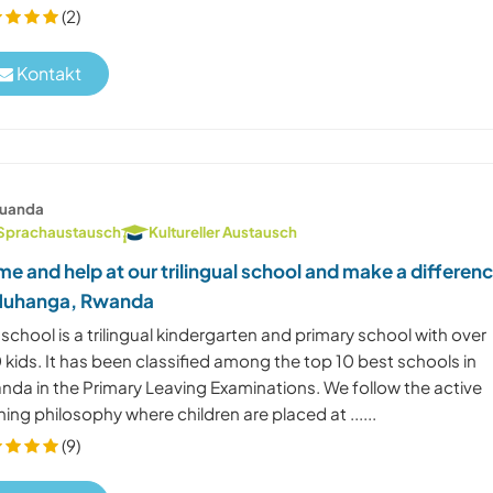
(2)
Kontakt
uanda
Sprachaustausch
Kultureller Austausch
e and help at our trilingual school and make a differen
Muhanga, Rwanda
school is a trilingual kindergarten and primary school with over
kids. It has been classified among the top 10 best schools in
nda in the Primary Leaving Examinations. We follow the active
ning philosophy where children are placed at ......
(9)