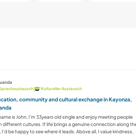
uanda
Sprachaustausch
Kultureller Austausch
cation, community and cultural exchange in Kayonza,
anda
name is John, I'm 33years old single and enjoy meeting people
 different cultures. If life brings a genuine connection along th
 I'd be happy to see where it leads. Above all, I value kindness,