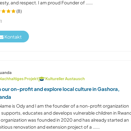
sty, and respect. I am proud Founder of ......
(8)
1
Kontakt
uanda
Nachhaltiges Projekt
Kultureller Austausch
n our on-profit and explore local culture in Gashora,
anda
Name is Ody and I am the founder of a non-profit organization
t supports, educates and develops vulnerable children in Rwan
s organization was founded in 2020 and has already started an
tious renovation and extension project of a ......