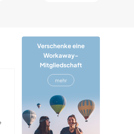
Verschenke eine
Workaway-
Mitgliedschaft
mehr
e