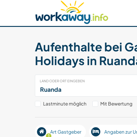
Skip to:
CONTENT
MAIN NAVIGATION
FOOTER
Host finden
Reisepartner finden
Funkti
Sicherheit
Aufenthalte bei G
Holidays in Ruand
LAND ODER ORT EINGEBEN
Lastminute möglich
Mit Bewertung
Art Gastgeber
Angaben zur U
1