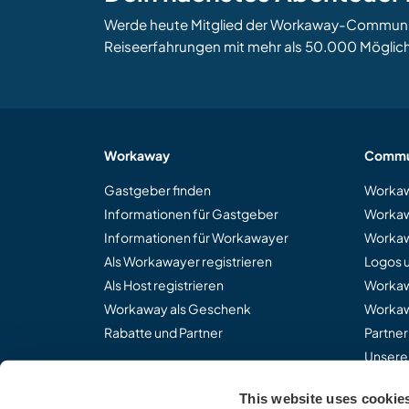
Werde heute Mitglied der Workaway-Community
Reiseerfahrungen mit mehr als 50.000 Möglich
Workaway
Commu
Gastgeber finden
Workaw
Informationen für Gastgeber
Workaw
Informationen für Workawayer
Workaw
Als Workawayer registrieren
Logos 
Als Host registrieren
Worka
Workaway als Geschenk
Workaw
Rabatte und Partner
Partne
Unsere
This website uses cookie