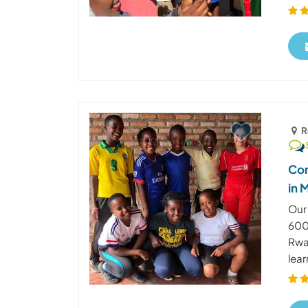
R
Com
in 
Our 
600 
Rwa
lear