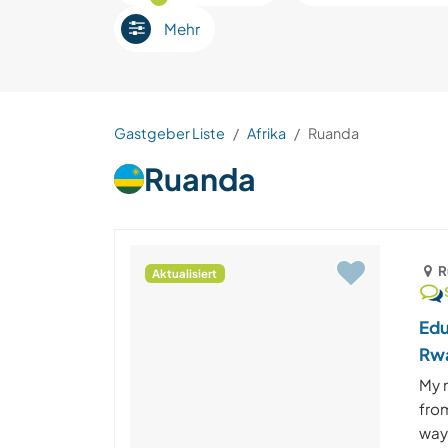
Mehr
Gastgeber Liste
Afrika
Ruanda
Ruanda
R
Aktualisiert
Edu
Rw
My 
from
way,