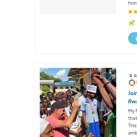
hone
R
Joi
Rw
My 
tha
Thi
ambi