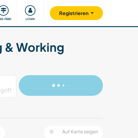
Unsere Community
Gutes tun
Registrieren
ISE-FEED
LOGIN
g & Working
Auf Karte zeigen
e