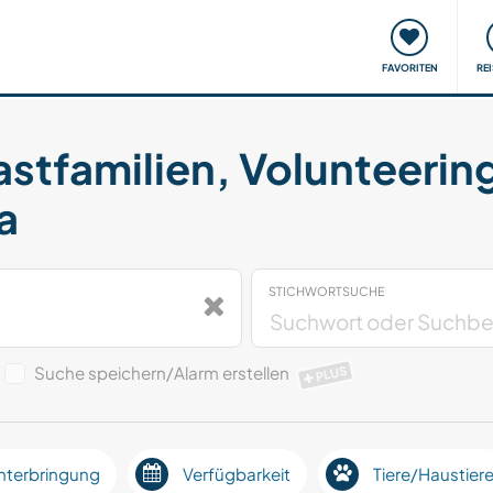
onsweise
Treffen & Veranstaltungen
Reisen & Lernen
FAVORITEN
RE
astfamilien, Volunteerin
a
STICHWORTSUCHE
Suche speichern/Alarm erstellen
PLUS
nterbringung
Verfügbarkeit
Tiere/Haustier