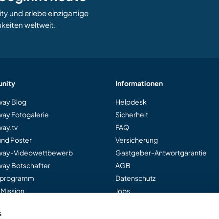
 und erlebe einzigartige
keiten weltweit.
nity
Informationen
ay Blog
Helpdesk
ay Fotogalerie
Sicherheit
ay.tv
FAQ
und Poster
Versicherung
way-Videowettbewerb
Gastgeber-Antwortgarantie
ay Botschafter
AGB
rprogramm
Datenschutz
 Mission
Jobs
s